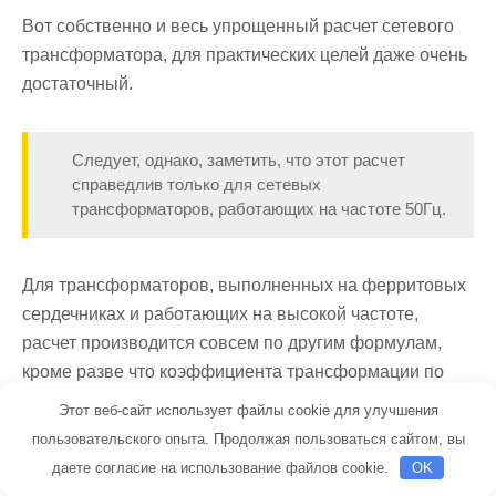
Вот собственно и весь упрощенный расчет сетевого
трансформатора, для практических целей даже очень
достаточный.
Следует, однако, заметить, что этот расчет
справедлив только для сетевых
трансформаторов, работающих на частоте 50Гц.
Для трансформаторов, выполненных на ферритовых
сердечниках и работающих на высокой частоте,
расчет производится совсем по другим формулам,
кроме разве что коэффициента трансформации по
формуле 1.
Этот веб-сайт использует файлы cookie для улучшения
пользовательского опыта. Продолжая пользоваться сайтом, вы
После того, как трансформатор рассчитан, намотан
даете согласие на использование файлов cookie.
OK
или просто куплен нужного типоразмера, можно