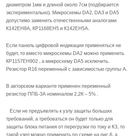
диаметром 1мм и длиной около 7см (подбирается
экспериментально). Микросхемы DA2, DA3 и DA5
допустимо заменить отечественными аналогами
К142ЕН8А, КР1168ЕН5 и К142ЕН5А.
Если панель цифровой индикации применяться не
будет, то вместо микросхемы DA2 можно применить
КР1157ЕН902 , а микросхему DA5 исключить.
Резистор R16 переменный с зависимостью группы А.
В авторском варианте применен переменный
резистор ППБ-3А номиналом 2,2К – 5% .
Если не предъявлять к узлу защиты больших
требований, а требоваться он будет только для
защиты блока питания от перегрузки по току и КЗ, то
такой узел можно применить по схеме на рис.6, а