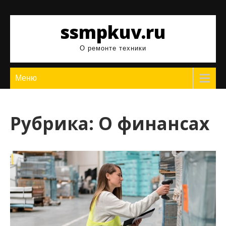
Перейти
к
ssmpkuv.ru
содержимому
О ремонте техники
Меню
Рубрика:
О финансах