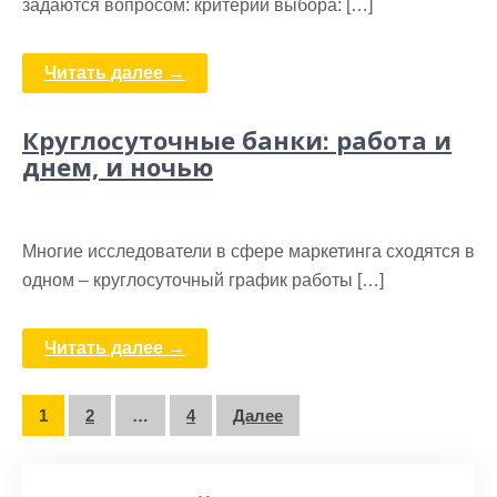
задаются вопросом: критерии выбора: […]
Читать далее →
Круглосуточные банки: работа и
днем, и ночью
Многие исследователи в сфере маркетинга сходятся в
одном – круглосуточный график работы […]
Читать далее →
Пагинация
1
2
…
4
Далее
записей