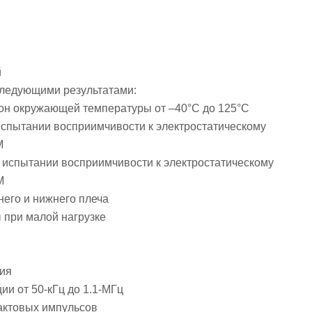
й
ледующими результатами:
зон окружающей температуры от –40°C до 125°C
спытании восприимчивости к электростатическому
M
испытании восприимчивости к электростатическому
M
его и нижнего плеча
 при малой нагрузке
ния
и от 50-кГц до 1.1-МГц
актовых импульсов