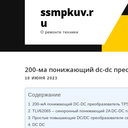
Перейти
ssmpkuv.r
к
содержимому
u
О ремонте техники
200-ма понижающий dc-dc преоб
10 ИЮНЯ 2023
Содержание
200-мА понижающий DC-DC преобразователь TPS
TLV62065 – синхронный понижающий 2A DC-DC пр
Простые повышающие DC/DC преобразователи св
DC DC