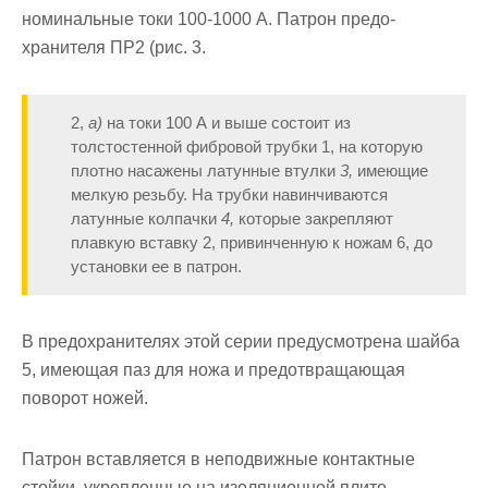
номинальные токи 100-1000 А. Патрон предо­
хранителя ПР2 (рис. 3.
2,
а)
на токи 100 А и выше состоит из
толстостенной фибровой трубки 1, на которую
плотно насажены ла­тунные втулки
3,
имеющие
мелкую резьбу. На трубки навинчиваются
латунные колпачки
4,
которые закрепляют
плавкую вставку 2, при­винченную к ножам 6, до
установки ее в патрон.
В предохранителях этой серии предусмотрена шайба
5, имеющая паз для ножа и предот­вращающая
поворот ножей.
Патрон вставляется в неподвижные контактные
стойки, укреп­ленные на изоляционной плите.