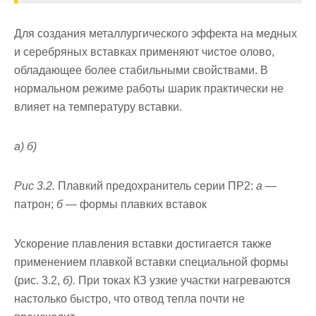
Для создания металлургического эффекта на мед­ных
и серебряных вставках применяют чистое олово,
обладающее более стабильными свойствами. В
нормальном режиме работы шарик практи­чески не
влияет на температуру вставки.
а) б)
Рис 3.2.
Плавкий предохранитель серии ПР2:
а —
патрон;
б —
формы плавких вставок
Ускорение плавления вставки достигается также
применением плавкой вставки специальной формы
(рис. 3.2,
б).
При токах КЗ узкие участки нагреваются
настолько быстро, что отвод тепла почти не