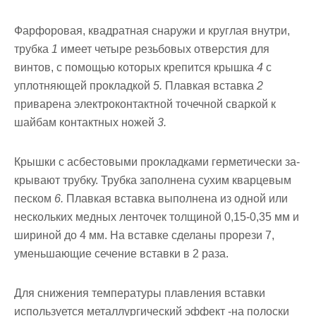
Фарфоровая, квадратная снаружи и круглая внутри,
трубка
1
имеет четыре резьбовых отверстия для
винтов, с помощью которых крепится крышка
4
с
уплотняющей прокладкой
5.
Плавкая вставка
2
приварена электроконтактной точечной сваркой к
шайбам контакт­ных ножей
3.
Крышки с асбестовыми прокладками герметически за­
крывают трубку. Трубка заполнена сухим кварцевым
песком
6.
Плав­кая вставка выполнена из одной или
нескольких медных ленточек толщиной 0,15-0,35 мм и
шириной до 4 мм. На вставке сделаны про­рези 7,
уменьшающие сечение вставки в 2 раза.
Для снижения темпе­ратуры плавления вставки
используется металлургический эффект -на полоски