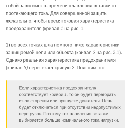
собой зави­симость времени плавления вставки от
протекающего тока. Для совершенной защиты
желательно, чтобы времятоковая характеристика
предохранителя (кривая
1
на рис. 1.
1) во всех точках шла немного ниже характеристики
защищае­мой цепи или объекта (кривая
2
на рис. 3.1).
Однако ре­альная характеристика предохранителя
(кривая
3)
пересе­кает кривую
2.
Поясним это.
Если характеристика предо­хранителя
соответствует кривой
1,
то он будет перегорать
из-за старения или при пуске двигателя. Цепь
будет отключаться при отсутствии недопустимых
перегрузок. По­этому ток плавления вставки
выбирается больше номи­нального тока нагрузки.