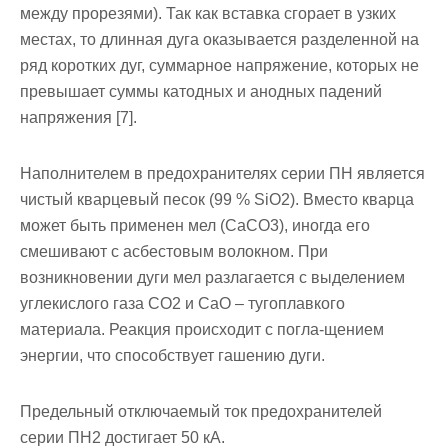
между прорезями). Так как вставка сгорает в узких
местах, то длинная дуга оказывается разделенной на
ряд коротких дуг, суммарное на­пряжение, которых не
превышает суммы катодных и анодных паде­ний
напряжения [7].
Наполнителем в предохранителях серии ПН является
чистый кварцевый песок (99 % SiO2). Вместо кварца
может быть применен мел (СаСО3), иногда его
смешивают с асбестовым волокном. При
возникновении дуги мел разлагается с выделением
углекислого газа СО2 и СаО – тугоплавкого
материала. Реакция происходит с погла-щением
энергии, что способствует гашению дуги.
Предельный отключаемый ток предохранителей
серии ПН2 дос­тигает 50 кА.