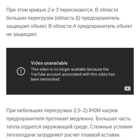
При этом кривые
2
и
3
пересека­ются. В области
больших перегрузок (область
Б)
предо­хранитель
защищает объект. В области
А
предохранитель объект
не защищает.
При небольших перегрузках (l,5–2)
I
H0M нагрев
предо­хранителя протекает медленно. Большая часть
тепла отда­ется окружающей среде. Сложные условия
теплоотдачи затрудняют расчет плавкой вставки.