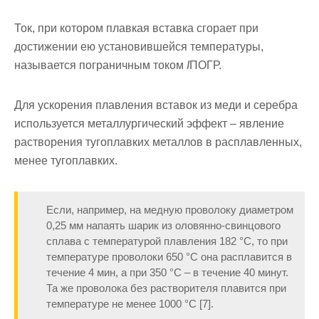
Ток, при котором плавкая встав­ка сгорает при
достижении ею уста­новившейся температуры,
называет­ся пограничным током
I
ПОГР.
Для ускорения плавления вставок из меди и серебра
используется металлургический эффект – явление
растворения тугоплавких металлов в расплавленных,
менее тугоплавких.
Если, например, на медную про­волоку диаметром
0,25 мм напаять шарик из оловянно-свинцового
сплава с температурой плавления 182 °С, то при
температуре проволоки 650 °С она расплавится в
течение 4 мин, а при 350 °С – в течение 40 минут.
Та же проволока без растворителя плавится при
температуре не менее 1000 °С [7].